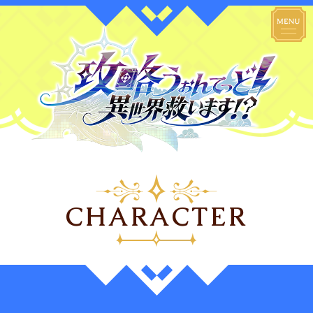
STAFF&CAST
STORY
CHARACTER
Blu-ray&DVD
MUSIC
CHARACTER
MOVIE
SPECIAL